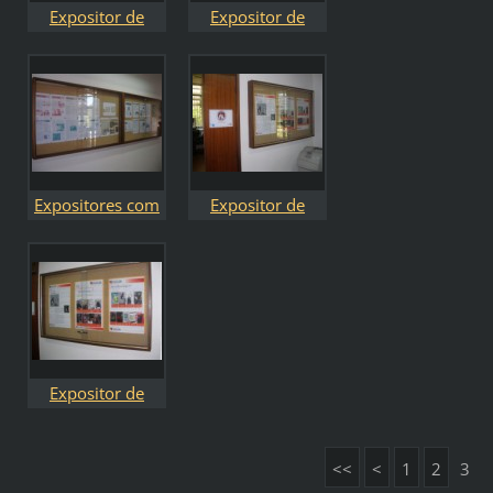
Expositor de
Expositor de
patentes
homenagens e
reconhecimentos
Expositores com
Expositor de
boletins do CIDEF
Engenharia de
Reabilitação
Expositor de
Engenharia de
Reabilitação
<<
<
1
2
3