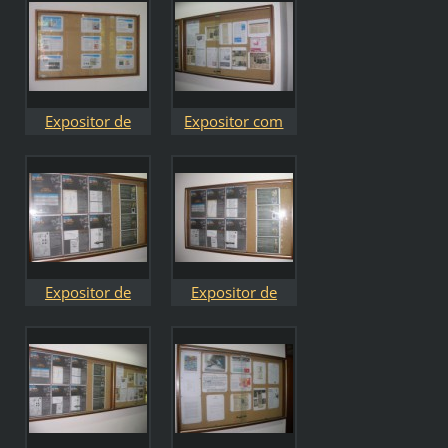
Expositor de
Expositor com
Músicas de Jaime
recortes de
Filipe
jornais e notícias
de prémios
Expositor de
Expositor de
patentes
patentes