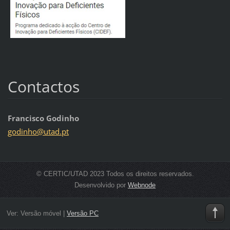
Contactos
Francisco Godinho
godinho@
utad.pt
© CERTIC/UTAD 2023 Todos os direitos reservados.
Desenvolvido por
Webnode
Ver:
Versão móvel
|
Versão PC